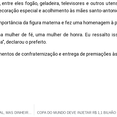
entre eles fogão, geladeira, televisores e outros uten
ecoração especial e acolhimento às mães santo-antoni
a importância da figura materna e fez uma homenagem à p
 mulher de fé, uma mulher de honra. Eu ressalto is
”, declarou o prefeito.
ntos de confraternização e entrega de premiações às 
BANCO CENTRAL COMEÇA A RECOLHER NOTAS ANTIGAS DO REAL, MAS DINHEIRO EM PAPEL CONTINUA VALENDO
COPA DO MUNDO DEVE INJETAR R$ 1,1 BILHÃO