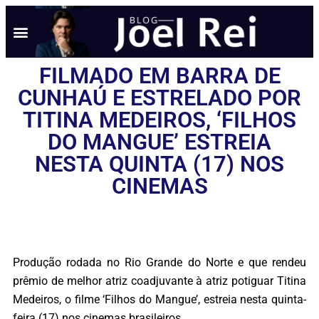
NOTÍCIAS EM TEMPO REAL
ANÚNCIO AQUI
POLÍTICA DE PRIVACIDADE
FILMADO EM BARRA DE
CUNHAÚ E ESTRELADO POR
TITINA MEDEIROS, ‘FILHOS
DO MANGUE’ ESTREIA
NESTA QUINTA (17) NOS
CINEMAS
Produção rodada no Rio Grande do Norte e que rendeu
prêmio de melhor atriz coadjuvante à atriz potiguar Titina
Medeiros, o filme ‘Filhos do Mangue’, estreia nesta quinta-
feira (17) nos cinemas brasileiros.