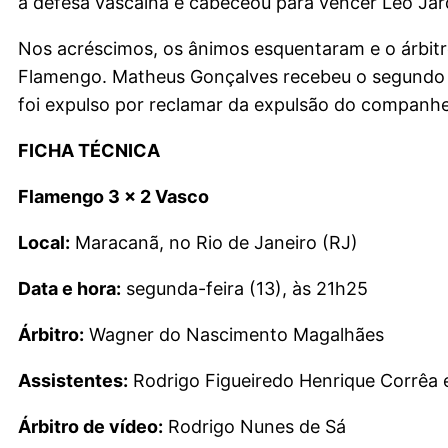
à defesa vascaína e cabeceou para vencer Léo Jard
Nos acréscimos, os ânimos esquentaram e o árbit
Flamengo. Matheus Gonçalves recebeu o segundo 
foi expulso por reclamar da expulsão do companh
FICHA TÉCNICA
Flamengo 3 x 2 Vasco
Local:
Maracanã, no Rio de Janeiro (RJ)
Data e hora:
segunda-feira (13), às 21h25
Árbitro:
Wagner do Nascimento Magalhães
Assistentes:
Rodrigo Figueiredo Henrique Corrêa
Árbitro de vídeo:
Rodrigo Nunes de Sá