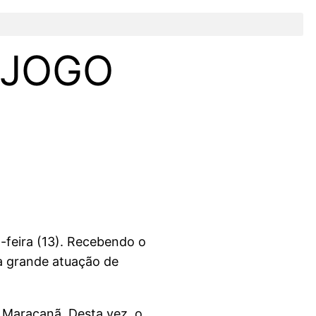
 JOGO
-feira (13). Recebendo o
a grande atuação de
o Maracanã. Desta vez, o