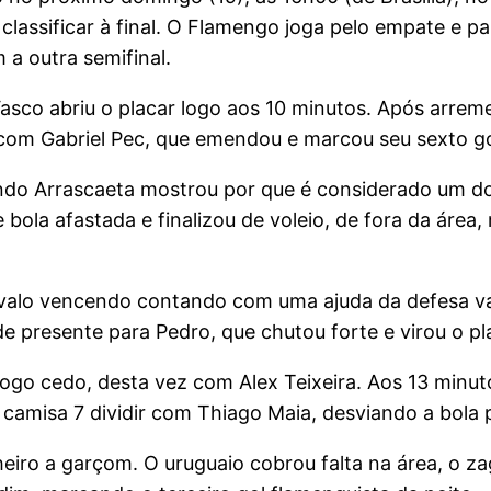
lassificar à final. O Flamengo joga pelo empate e par
a outra semifinal.
sco abriu o placar logo aos 10 minutos. Após arreme
u com Gabriel Pec, que emendou e marcou seu sexto g
ndo Arrascaeta mostrou por que é considerado um d
e bola afastada e finalizou de voleio, de fora da áre
valo vencendo contando com uma ajuda da defesa va
de presente para Pedro, que chutou forte e virou o p
go cedo, desta vez com Alex Teixeira. Aos 13 minut
camisa 7 dividir com Thiago Maia, desviando a bola 
lheiro a garçom. O uruguaio cobrou falta na área, o za