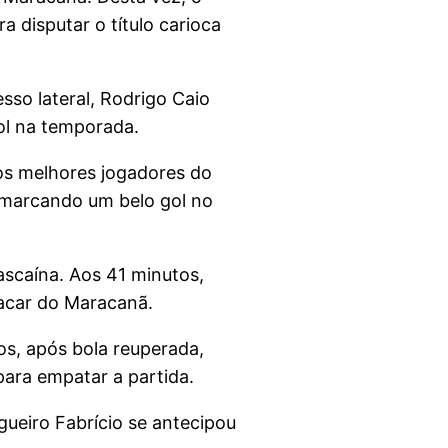
a disputar o título carioca
sso lateral, Rodrigo Caio
ol na temporada.
os melhores jogadores do
a, marcando um belo gol no
scaína. Aos 41 minutos,
lacar do Maracanã.
os, após bola reuperada,
para empatar a partida.
gueiro Fabrício se antecipou