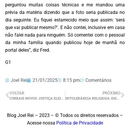
perguntou muitas coisas técnicas e me mandou uma
prévia da matéria dizendo que a foto seria publicada no
dia seguinte. Eu fiquei estarrecido meio que assim: ‘será
que vai publicar mesmo?’. E não contei, inclusive em casa
não falei nada para ninguém. Só comentei com o pessoal
da minha família quando publicou hoje de manhã no
portal deles”, diz Fred.
G1
Joel Rei
21/01/2025
8:15 pm
Comentários
VOLTAR
PRÓXIMO
CURRAIS NOVOS: JUSTIÇA ELEITORAL DETERMINA QUEBRA DO SIGILO BANCÁRIO DO VEREADOR ITAMAR JÚNIOR POR SUSPEITA DE COMPRA DE VOTOS
INTOLERÂNCIA RELIGIOSA: DISQUE 100 REGISTROU 2,4 MIL CASOS EM 2024
Blog Joel Rei – 2023 – © Todos os direitos reservados –
Acesse nossa
Política de Privacidade