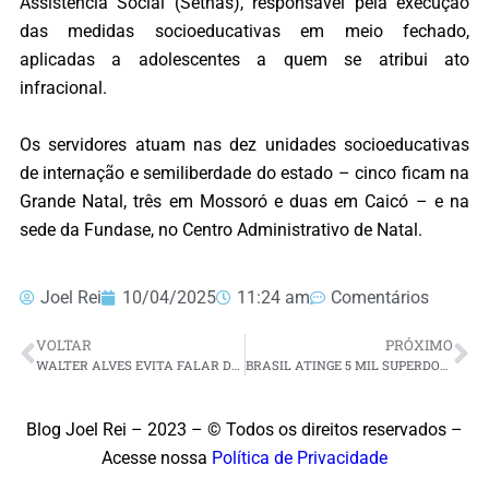
Assistência Social (Sethas), responsável pela execução
das medidas socioeducativas em meio fechado,
aplicadas a adolescentes a quem se atribui ato
infracional.
Os servidores atuam nas dez unidades socioeducativas
de internação e semiliberdade do estado – cinco ficam na
Grande Natal, três em Mossoró e duas em Caicó – e na
sede da Fundase, no Centro Administrativo de Natal.
Joel Rei
10/04/2025
11:24 am
Comentários
VOLTAR
PRÓXIMO
WALTER ALVES EVITA FALAR DE ACERTO COM EZEQUIEL SOBRE CANDIDATURA EM 2026
BRASIL ATINGE 5 MIL SUPERDOTADOS E RN REGISTRA 34 PESSOAS COM ALTAS HABILIDADES
Blog Joel Rei – 2023 – © Todos os direitos reservados –
Acesse nossa
Política de Privacidade