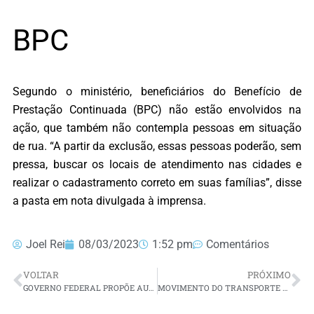
BPC
Segundo o ministério, beneficiários do Benefício de
Prestação Continuada (BPC) não estão envolvidos na
ação, que também não contempla pessoas em situação
de rua. “A partir da exclusão, essas pessoas poderão, sem
pressa, buscar os locais de atendimento nas cidades e
realizar o cadastramento correto em suas famílias”, disse
a pasta em nota divulgada à imprensa.
Joel Rei
08/03/2023
1:52 pm
Comentários
VOLTAR
PRÓXIMO
GOVERNO FEDERAL PROPÕE AUMENTO DE 8% A SERVIDORES DO EXECUTIVO A PARTIR DE MARÇO
MOVIMENTO DO TRANSPORTE NA RODOVIÁRIA DE NATAL PARA O INTERIOR DO RN PODE AUMENTAR EM ATÉ 40% NO CARNAVAL