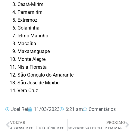
Ceará-Mirim
Parnamirim
Extremoz
Goianinha
Ielmo Marinho
Macaíba
Maxaranguape
Monte Alegre
Nísia Floresta
São Gonçalo do Amarante
São José de Mipibu
Vera Cruz
Joel Rei
11/03/2023
6:21 am
Comentários
VOLTAR
PRÓXIMO
ASSESSOR POLÍTICO JÚNIOR COLAÇA LEVA PREFEITA DA CIDADE DE CORONEL JOÃO PESSOA PARA REUNIÕES NO DER-RN E COM O SECRETÁRIO DE INFRAESTRUTURA
GOVERNO VAI EXCLUIR EM MARÇO 1,5 MILHÃO QUE RECEBIAM BOLSA FAMÍLIA IRREGULARMENTE