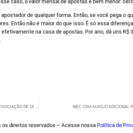
sse caso, o valor mensal de apostas é bem menor: cerca
do apostador de qualquer forma. Então, se você pega o 
res. Então não é maior do que isso. É só essa diferença
 efetivamente na casa de apostas. Por ano, dá uns R$ 3
.
REFIS RN 2025: GOVERNO DO RN PRORROGA PRAZO PARA RENEGOCIAÇÃO DE DÍVIDAS COM DESCONTOS DE ATÉ 99%
MEC CRIA AUXÍLIO ADICIONAL 
s os direitos reservados – Acesse nossa
Política de Pri