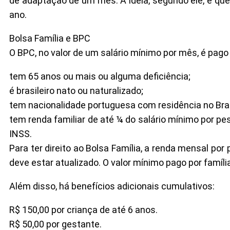
de adaptação de um mês. A ideia, segundo ele, é que
ano.
Bolsa Família e BPC
O BPC, no valor de um salário mínimo por mês, é pag
tem 65 anos ou mais ou alguma deficiência;
é brasileiro nato ou naturalizado;
tem nacionalidade portuguesa com residência no Bras
tem renda familiar de até ¼ do salário mínimo por p
INSS.
Para ter direito ao Bolsa Família, a renda mensal po
deve estar atualizado. O valor mínimo pago por famíli
Além disso, há benefícios adicionais cumulativos:
R$ 150,00 por criança de até 6 anos.
R$ 50,00 por gestante.