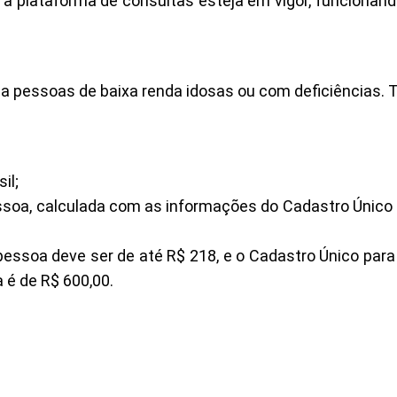
 a plataforma de consultas esteja em vigor, funcionand
o a pessoas de baixa renda idosas ou com deficiências. 
il;
essoa, calculada com as informações do Cadastro Único
r pessoa deve ser de até R$ 218, e o Cadastro Único pa
a é de R$ 600,00.