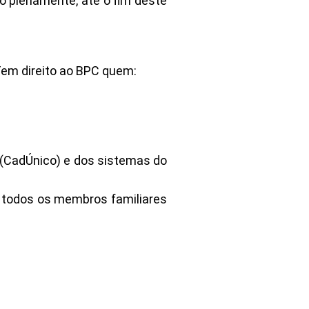
o plenamente, até o fim deste
Tem direito ao BPC quem:
 (CadÚnico) e dos sistemas do
ra todos os membros familiares