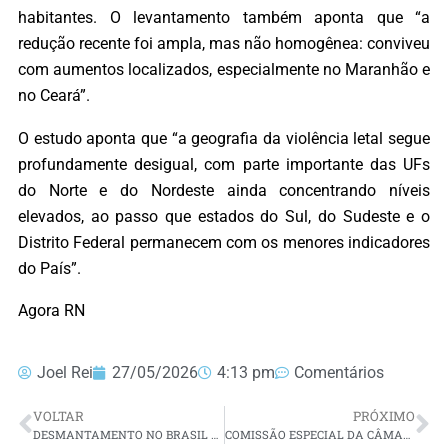
habitantes. O levantamento também aponta que “a
redução recente foi ampla, mas não homogênea: conviveu
com aumentos localizados, especialmente no Maranhão e
no Ceará”.
O estudo aponta que “a geografia da violência letal segue
profundamente desigual, com parte importante das UFs
do Norte e do Nordeste ainda concentrando níveis
elevados, ao passo que estados do Sul, do Sudeste e o
Distrito Federal permanecem com os menores indicadores
do País”.
Agora RN
Joel Rei
27/05/2026
4:13 pm
Comentários
VOLTAR
PRÓXIMO
DESMANTAMENTO NO BRASIL REGISTRA QUEDA DE 20,6% EM 2025
COMISSÃO ESPECIAL DA CÂMARA APROVA RELATÓRIO DE PROPOSTA QUE ACABA COM A ESCALA 6X1