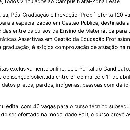
e, todos vinculados ao Campus Natal-Zona Leste.
isa, Pós-Graduação e Inovação (Propi) oferta 120 va
s para a especialização em Gestão Pública, destinada
vididas entre os cursos de Ensino de Matemática para 
Práticas Assertivas em Gestão da Educação Profissio
da graduação, é exigida comprovação de atuação na 
itas exclusivamente online, pelo Portal do Candidato
 de isenção solicitada entre 31 de março e 11 de abri
datos pretos, pardos, indígenas, pessoas com defici
icou edital com 40 vagas para o curso técnico subseq
 de ser ofertado na modalidade EaD, o curso prevê a