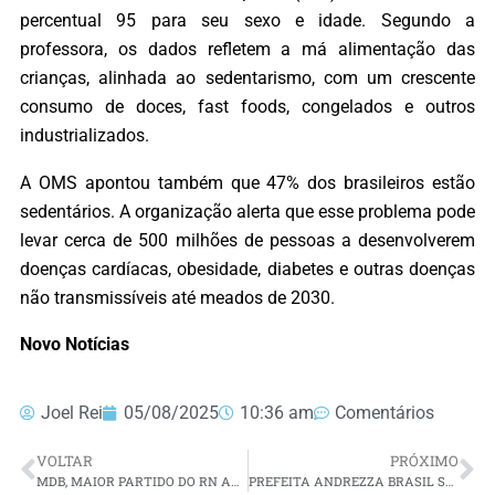
percentual 95 para seu sexo e idade. Segundo a
professora, os dados refletem a má alimentação das
crianças, alinhada ao sedentarismo, com um crescente
consumo de doces, fast foods, congelados e outros
industrializados.
A OMS apontou também que 47% dos brasileiros estão
sedentários. A organização alerta que esse problema pode
levar cerca de 500 milhões de pessoas a desenvolverem
doenças cardíacas, obesidade, diabetes e outras doenças
não transmissíveis até meados de 2030.
Novo Notícias
Joel Rei
05/08/2025
10:36 am
Comentários
VOLTAR
PRÓXIMO
MDB, MAIOR PARTIDO DO RN AMPLIA ESPAÇO NA GESTÃO E MOSTRA SUA FORÇA POLÍTICA
PREFEITA ANDREZZA BRASIL SANCIONA LEI QUE RECONHECE A FESTA DE SÃO SEBASTIÃO PATRIMÔNIO CULTURAL E RELIGIOSO DE SÍTIO NOVO/RN