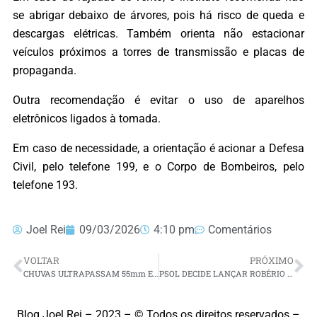
se abrigar debaixo de árvores, pois há risco de queda e
descargas elétricas. Também orienta não estacionar
veículos próximos a torres de transmissão e placas de
propaganda.
Outra recomendação é evitar o uso de aparelhos
eletrônicos ligados à tomada.
Em caso de necessidade, a orientação é acionar a Defesa
Civil, pelo telefone 199, e o Corpo de Bombeiros, pelo
telefone 193.
Joel Rei
09/03/2026
4:10 pm
Comentários
VOLTAR
PRÓXIMO
CHUVAS ULTRAPASSAM 55mm E REGIÃO CENTRAL LIDERA VOLUME NO RN NAS ÚLTIMAS 24 HORAS
PSOL DECIDE LANÇAR ROBÉRIO PAULINO AO GOVERNO DO RN E SANDRO PIMENTEL AO SENADO
Blog Joel Rei – 2023 – © Todos os direitos reservados –