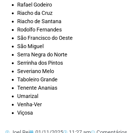
Rafael Godeiro
Riacho da Cruz
Riacho de Santana
Rodolfo Fernandes
São Francisco do Oeste
São Miguel
Serra Negra do Norte
Serrinha dos Pintos
Severiano Melo
Taboleiro Grande
Tenente Ananias
Umarizal
Venha-Ver
Viçosa
Joel Rei
01/11/2025
11:27 am
Comentários