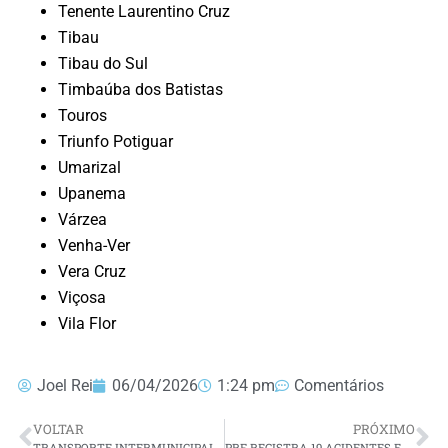
Tenente Laurentino Cruz
Tibau
Tibau do Sul
Timbaúba dos Batistas
Touros
Triunfo Potiguar
Umarizal
Upanema
Várzea
Venha-Ver
Vera Cruz
Viçosa
Vila Flor
Joel Rei
06/04/2026
1:24 pm
Comentários
VOLTAR
PRÓXIMO
TRANSPORTE INTERMUNICIPAL DO RN É PARALISADO APÓS SALÁRIOS ATRASADOS
PRF REGISTRA 19 ACIDENTES E UMA MORTE NO RN DURANTE SEMANA SANTA