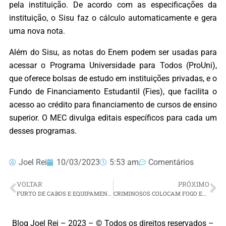
pela instituição. De acordo com as especificações da
instituição, o Sisu faz o cálculo automaticamente e gera
uma nova nota.
Além do Sisu, as notas do Enem podem ser usadas para
acessar o Programa Universidade para Todos (ProUni),
que oferece bolsas de estudo em instituições privadas, e o
Fundo de Financiamento Estudantil (Fies), que facilita o
acesso ao crédito para financiamento de cursos de ensino
superior. O MEC divulga editais específicos para cada um
desses programas.
Joel Rei
10/03/2023
5:53 am
Comentários
VOLTAR
PRÓXIMO
FURTO DE CABOS E EQUIPAMENTOS ELÉTRICOS DEIXA NOVE CIDADES DO ALTO OESTE POTIGUAR SEM ÁGUA
CRIMINOSOS COLOCAM FOGO EM DOIS ÔNIBUS NA ZONA LESTE DE NATAL
Blog Joel Rei – 2023 – © Todos os direitos reservados –