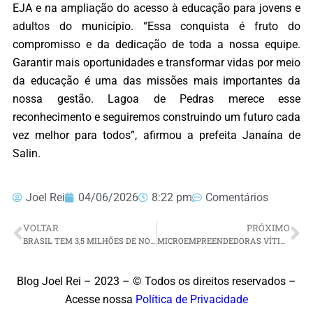
EJA e na ampliação do acesso à educação para jovens e
adultos do município. “Essa conquista é fruto do
compromisso e da dedicação de toda a nossa equipe.
Garantir mais oportunidades e transformar vidas por meio
da educação é uma das missões mais importantes da
nossa gestão. Lagoa de Pedras merece esse
reconhecimento e seguiremos construindo um futuro cada
vez melhor para todos”, afirmou a prefeita Janaína de
Salin.
Joel Rei
04/06/2026
8:22 pm
Comentários
VOLTAR
PRÓXIMO
BRASIL TEM 3,5 MILHÕES DE NOVOS ELEITORES APTOS A VOTAR EM 2026; VEJA NÚMEROS POR REGIÃO
MICROEMPREENDEDORAS VÍTIMAS DE VIOLÊNCIA TERÃO CRÉDITO ESPECIAL
Blog Joel Rei – 2023 – © Todos os direitos reservados –
Acesse nossa
Política de Privacidade