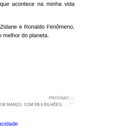
a que acontece na minha vida
m Zidane e Ronaldo Fenômeno,
o melhor do planeta.
PRÓXIMO
BC RETOMA SERVIÇO DE DINHEIRO ESQUECIDO EM MARÇO, COM R$ 6 BILHÕES; CONSULTA SERÁ ABERTA NESTA TERÇA (28)
vacidade