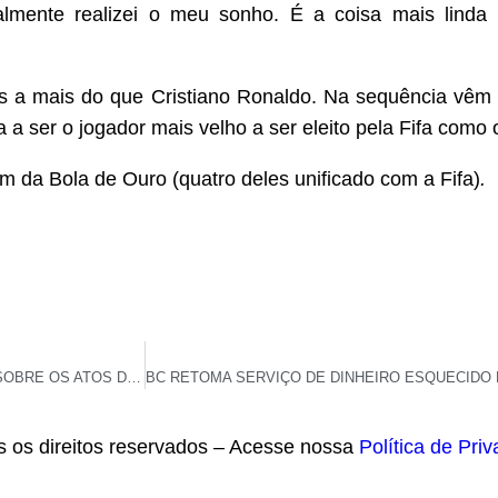
nalmente realizei o meu sonho. É a coisa mais lind
as a mais do que Cristiano Ronaldo. Na sequência vê
a ser o jogador mais velho a ser eleito pela Fifa como 
 da Bola de Ouro (quatro deles unificado com a Fifa)
.
MORAES PRORROGA POR MAIS 60 DIAS INVESTIGAÇÃO DA PF SOBRE OS ATOS DE 8 DE JANEIRO
s os direitos reservados – Acesse nossa
Política de Pri