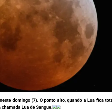
 neste domingo (7). O ponto alto, quando a Lua fica t
 a chamada Lua de Sangue.