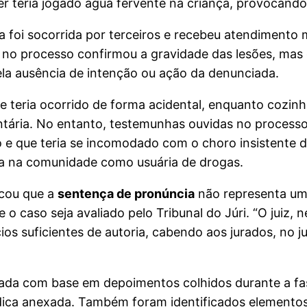
er teria jogado água fervente na criança, provocand
foi socorrida por terceiros e recebeu atendimento 
o no processo confirmou a gravidade das lesões, mas
ela ausência de intenção ou ação da denunciada.
e teria ocorrido de forma acidental, enquanto cozin
untária. No entanto, testemunhas ouvidas no processo
e que teria se incomodado com o choro insistente d
a na comunidade como usuária de drogas.
acou que a
sentença de pronúncia
não representa um
e o caso seja avaliado pelo Tribunal do Júri. “O juiz
ios suficientes de autoria, cabendo aos jurados, no j
ada com base em depoimentos colhidos durante a fase
ca anexada. Também foram identificados elementos 