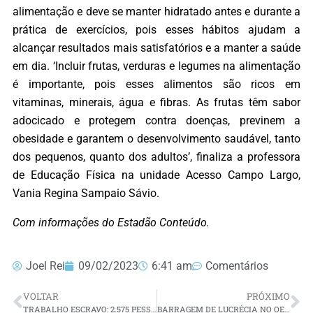
alimentação e deve se manter hidratado antes e durante a
prática de exercícios, pois esses hábitos ajudam a
alcançar resultados mais satisfatórios e a manter a saúde
em dia. ‘Incluir frutas, verduras e legumes na alimentação
é importante, pois esses alimentos são ricos em
vitaminas, minerais, água e fibras. As frutas têm sabor
adocicado e protegem contra doenças, previnem a
obesidade e garantem o desenvolvimento saudável, tanto
dos pequenos, quanto dos adultos’, finaliza a professora
de Educação Física na unidade Acesso Campo Largo,
Vania Regina Sampaio Sávio.
Com informações do Estadão Conteúdo.
Joel Rei
09/02/2023
6:41 am
Comentários
VOLTAR
PRÓXIMO
TRABALHO ESCRAVO: 2.575 PESSOAS FORAM RESGATADAS EM 2022
BARRAGEM DE LUCRÉCIA NO OESTE POTIGUAR RECEBE NOVAS INTERVENÇÕES