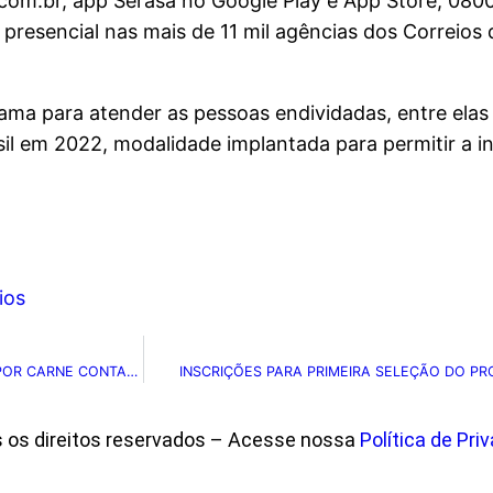
com.br, app Serasa no Google Play e App Store, 0800 
esencial nas mais de 11 mil agências dos Correios 
ama para atender as pessoas endividadas, entre elas
il em 2022, modalidade implantada para permitir a i
ios
RARA EM HUMANOS, ‘DOENÇA DA VACA LOUCA’ É TRANSMITIDA POR CARNE CONTAMINADA
INSCRIÇÕES PARA PRIMEIRA SELEÇÃO DO P
s os direitos reservados – Acesse nossa
Política de Pri