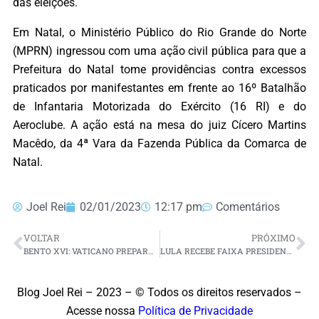
das eleições.
Em Natal, o Ministério Público do Rio Grande do Norte
(MPRN) ingressou com uma ação civil pública para que a
Prefeitura do Natal tome providências contra excessos
praticados por manifestantes em frente ao 16º Batalhão
de Infantaria Motorizada do Exército (16 RI) e do
Aeroclube. A ação está na mesa do juiz Cícero Martins
Macêdo, da 4ª Vara da Fazenda Pública da Comarca de
Natal.
Joel Rei
02/01/2023
12:17 pm
Comentários
VOLTAR
PRÓXIMO
BENTO XVI: VATICANO PREPARA VELÓRIO E DIVULGA IMAGENS DO CORPO DO PAPA EMÉRITO NA CAPELA DO MOSTEIRO
LULA RECEBE FAIXA PRESIDENCIAL DAS MÃOS DE REPRESENTANTES DO POVO BRASILEIRO; SAIBA QUEM É QUEM
Blog Joel Rei – 2023 – © Todos os direitos reservados –
Acesse nossa
Política de Privacidade