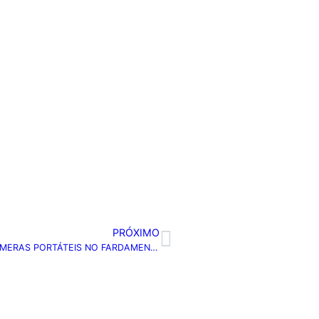
PRÓXIMO
POLICIAIS MILITARES DO RN COMEÇAM A USAR CÂMERAS PORTÁTEIS NO FARDAMENTO PARA REGISTRAR OCORRÊNCIAS