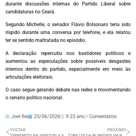
durante discussões internas do Partido Liberal sobre
candidaturas no Ceará.
Segundo Michelle, o senador Flávio Bolsonaro teria sido
ríspido durante uma conversa por telefone, e ela relatou
ter se sentido maltratada no episódio.
A declaração repercutiu nos bastidores políticos e
aumentou as especulações sobre possíveis desgastes
internos dentro do partido, especialmente em meio às
articulações eleitorais.
O caso segue gerando debate nas redes e movimentando
o cenário político nacional.
Joel Rei
25/06/2026
9:23 am
Comentários
VOLTAR
PRÓXIMO
TERREMOTO NA VENEZUELA DE MAGNITUDE 7,1 FOI SENTIDO NO BRASIL
TJRN LEILOA 80 IMÓVEIS EM NATAL COM DESCONTOS DE ATÉ 50% NESTA QUINTA-FEIRA