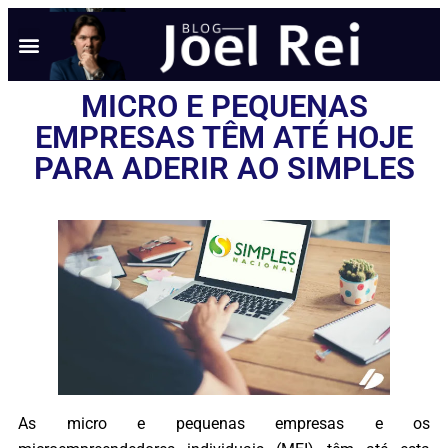
NOTÍCIAS EM TEMPO REAL
ANÚNCIO AQUI
POLÍTICA DE PRIVACIDADE
MICRO E PEQUENAS
EMPRESAS TÊM ATÉ HOJE
PARA ADERIR AO SIMPLES
As micro e pequenas empresas e os