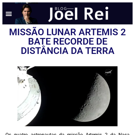
NOTÍCIAS EM TEMPO REAL
ANÚNCIO AQUI
POLÍTICA DE PRIVACIDADE
MISSÃO LUNAR ARTEMIS 2
BATE RECORDE DE
DISTÂNCIA DA TERRA
Os quatro astronautas da missão Artemis 2 da Nasa