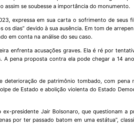
ido assim se soubesse a importância do monumento.
023, expressa em sua carta o sofrimento de seus fi
s os dias” devido à sua ausência. Em tom de arrepe
ado em conta na análise do seu caso.
ireira enfrenta acusações graves. Ela é ré por tenta
es. A pena proposta contra ela pode chegar a 14 an
de deterioração de patrimônio tombado, com pena 
olpe de Estado e abolição violenta do Estado Democ
 ex-presidente Jair Bolsonaro, que questionam a p
penas por ter passado batom em uma estátua”, clas