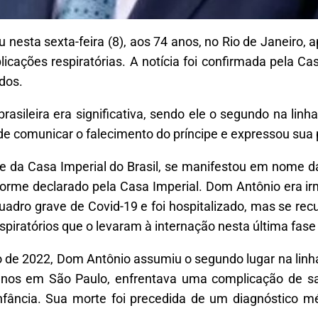
 nesta sexta-feira (8), aos 74 anos, no Rio de Janeiro,
cações respiratórias. A notícia foi confirmada pela Cas
dos.
asileira era significativa, sendo ele o segundo na linh
de comunicar o falecimento do príncipe e expressou sua 
e da Casa Imperial do Brasil, se manifestou em nome da
forme declarado pela Casa Imperial. Dom Antônio era ir
uadro grave de Covid-19 e foi hospitalizado, mas se re
piratórios que o levaram à internação nesta última fase 
 de 2022, Dom Antônio assumiu o segundo lugar na linha
 anos em São Paulo, enfrentava uma complicação de s
 infância. Sua morte foi precedida de um diagnóstico 