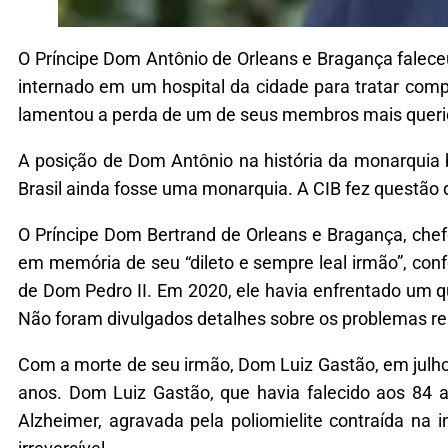
O Príncipe Dom Antônio de Orleans e Bragança faleceu
internado em um hospital da cidade para tratar compli
lamentou a perda de um de seus membros mais queri
A posição de Dom Antônio na história da monarquia br
Brasil ainda fosse uma monarquia. A CIB fez questão 
O Príncipe Dom Bertrand de Orleans e Bragança, chef
em memória de seu “dileto e sempre leal irmão”, con
de Dom Pedro II. Em 2020, ele havia enfrentado um q
Não foram divulgados detalhes sobre os problemas res
Com a morte de seu irmão, Dom Luiz Gastão, em julho
anos. Dom Luiz Gastão, que havia falecido aos 84
Alzheimer, agravada pela poliomielite contraída na