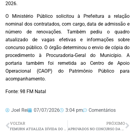
2026.
O Ministério Público solicitou à Prefeitura a relação
nominal dos contratados, com cargo, data de admissão e
número de renovações. Também pediu o quadro
atualizado de vagas efetivas e informações sobre
concurso público. O órgão determinou o envio de cópia do
procedimento à Procuradoria-Geral do Município. A
portaria também foi remetida ao Centro de Apoio
Operacional (CAOP) do Patrimônio Público para
acompanhamento.
Fonte: 98 FM Natal
Joel Rei
07/07/2026
3:04 pm
Comentários
VOLTAR
PRÓXIMO
FEMURN ATUALIZA DÍVIDA DO GOVERNO DO RN COM MUNICÍPIOS PARA R$ 212,9 MIHÕES
APROVADOS NO CONCURSO DA POLÍCIA CIVIL FAZEM PROTESTO POR NOMEAÇÃO NA GOVERNADORIA