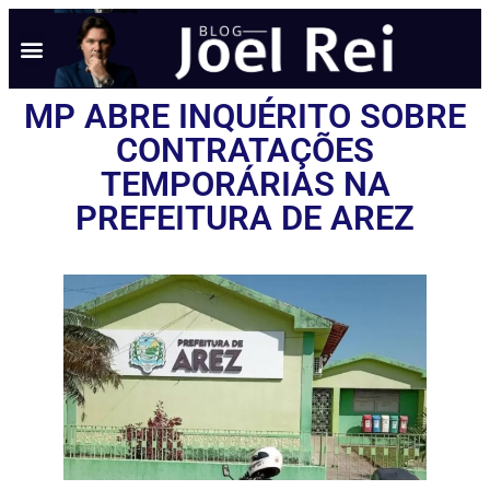
NOTÍCIAS EM TEMPO REAL
ANÚNCIO AQUI
POLÍTICA DE PRIVACIDADE
MP ABRE INQUÉRITO SOBRE
CONTRATAÇÕES
TEMPORÁRIAS NA
PREFEITURA DE AREZ