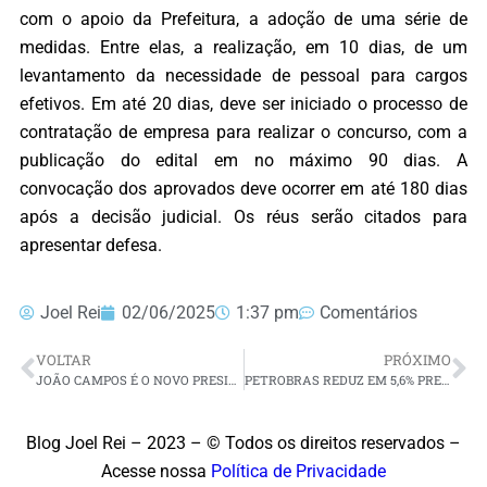
com o apoio da Prefeitura, a adoção de uma série de
medidas. Entre elas, a realização, em 10 dias, de um
levantamento da necessidade de pessoal para cargos
efetivos. Em até 20 dias, deve ser iniciado o processo de
contratação de empresa para realizar o concurso, com a
publicação do edital em no máximo 90 dias. A
convocação dos aprovados deve ocorrer em até 180 dias
após a decisão judicial. Os réus serão citados para
apresentar defesa.
Joel Rei
02/06/2025
1:37 pm
Comentários
VOLTAR
PRÓXIMO
JOÃO CAMPOS É O NOVO PRESIDENTE NACIONAL DO PSB E DEFENDE MANUTENÇÃO DA CHAPA LULA/ALCKMIN EM 2026
PETROBRAS REDUZ EM 5,6% PREÇOS DA GASOLINA PARA DISTRIBUIDORAS A PARTIR DESTA TERÇA-FEIRA (3)
Blog Joel Rei – 2023 – © Todos os direitos reservados –
Acesse nossa
Política de Privacidade