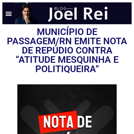
NOTÍCIAS EM TEMPO REAL
ANÚNCIO AQUI
POLÍTICA DE PRIVACIDADE
MUNICÍPIO DE
PASSAGEM/RN EMITE NOTA
DE REPÚDIO CONTRA
“ATITUDE MESQUINHA E
POLITIQUEIRA”