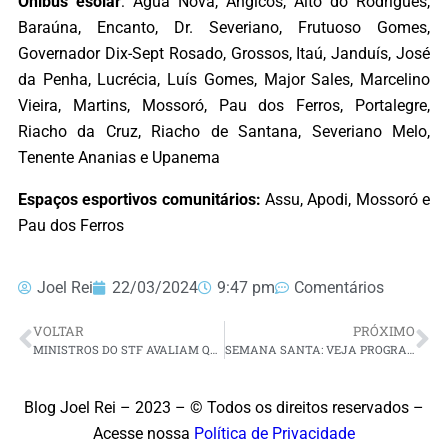
Ônibus esolar
: Água Nova, Angicos, Alto do Rodrigues,
Baraúna, Encanto, Dr. Severiano, Frutuoso Gomes,
Governador Dix-Sept Rosado, Grossos, Itaú, Janduís, José
da Penha, Lucrécia, Luís Gomes, Major Sales, Marcelino
Vieira, Martins, Mossoró, Pau dos Ferros, Portalegre,
Riacho da Cruz, Riacho de Santana, Severiano Melo,
Tenente Ananias e Upanema
Espaços esportivos comunitários:
Assu, Apodi, Mossoró e
Pau dos Ferros
Joel Rei
22/03/2024
9:47 pm
Comentários
VOLTAR
PRÓXIMO
MINISTROS DO STF AVALIAM QUE TODOS OS POLÍTICOS ENVOLVIDOS EM GOLPE FICARÃO INELEGÍVEIS
SEMANA SANTA: VEJA PROGRAMAÇÃO DAS MISSAS EM NATAL E NO INTERIOR DO RN
Blog Joel Rei – 2023 – © Todos os direitos reservados –
Acesse nossa
Política de Privacidade