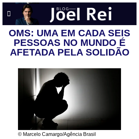
NOTÍCIAS EM TEMPO REAL
ANÚNCIO AQUI
POLÍTICA DE PRIVACIDADE
OMS: UMA EM CADA SEIS
PESSOAS NO MUNDO É
AFETADA PELA SOLIDÃO
© Marcelo Camargo/Agência Brasil