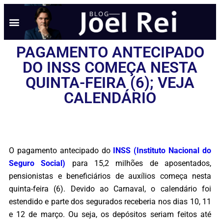
NOTÍCIAS EM TEMPO REAL
ANÚNCIO AQUI
POLÍTICA DE PRIVACIDADE
PAGAMENTO ANTECIPADO
DO INSS COMEÇA NESTA
QUINTA-FEIRA (6); VEJA
CALENDÁRIO
O pagamento antecipado do
INSS (Instituto Nacional do
Seguro Social)
para 15,2 milhões de aposentados,
pensionistas e beneficiários de auxílios começa nesta
quinta-feira (6). Devido ao Carnaval, o calendário foi
estendido e parte dos segurados receberia nos dias 10, 11
e 12 de março. Ou seja, os depósitos seriam feitos até