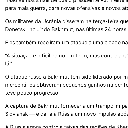
“Não vemos sinais de que o presidente Putin estej
para mais guerra, para novas ofensivas e novos ata
Os militares da Ucrânia disseram na terça-feira 
Donetsk, incluindo Bakhmut, nas últimas 24 horas.
Eles também repeliram um ataque a uma cidade na r
“A situação é difícil como um todo, mas controlada
lá.”
O ataque russo a Bakhmut tem sido liderado por m
mercenários obtiveram pequenos ganhos na perife
teve pouco progresso.
A captura de Bakhmut forneceria um trampolim pa
Sloviansk — e daria à Rússia um novo impulso ap
A Rússia agora controla faixas das regiões de Kher