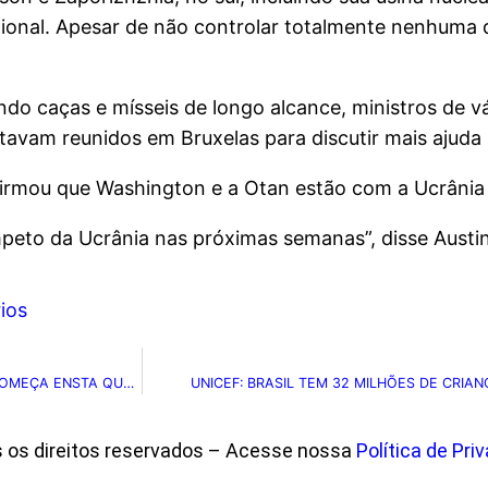
egional. Apesar de não controlar totalmente nenhuma
do caças e mísseis de longo alcance, ministros de vá
vam reunidos em Bruxelas para discutir mais ajuda m
afirmou que Washington e a Otan estão com a Ucrânia
peto da Ucrânia nas próximas semanas”, disse Austi
ios
ABONO SALARIAL TEM R$ 357,9 MILHÕES ESQUECIDOS; SAQUE COMEÇA ENSTA QUARTA
UNICEF: BRASIL TEM 32 MILHÕES DE CRI
s os direitos reservados – Acesse nossa
Política de Pri