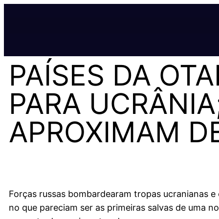
PAÍSES DA OT
PARA UCRÂNIA
APROXIMAM D
Forças russas bombardearam tropas ucranianas e ci
no que pareciam ser as primeiras salvas de uma no