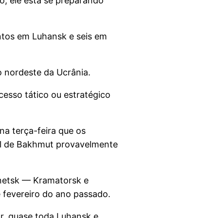
o, ele está se preparando
entos em Luhansk e seis em
o nordeste da Ucrânia.
cesso tático ou estratégico
a terça-feira que os
sul de Bakhmut provavelmente
netsk — Kramatorsk e
 fevereiro do ano passado.
ar, quase toda Luhansk e