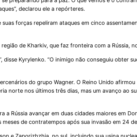
a se preparando para a paz. O que vemos é o contrári
ques”, declarou ele a repórteres.
que suas forças repeliram ataques em cinco assentam
egião de Kharkiv, que faz fronteira com a Rússia, n
”, disse Kyrylenko. “O inimigo não conseguiu obter su
ercenários do grupo Wagner. O Reino Unido afirmou n
ria norte nos últimos três dias, mas um avanço ao 
ra a Rússia avançar em duas cidades maiores em Do
ós meses de contratempos após sua invasão em 24 de
son e Zaporizhzhia, no sul, incluindo sua usina nucle