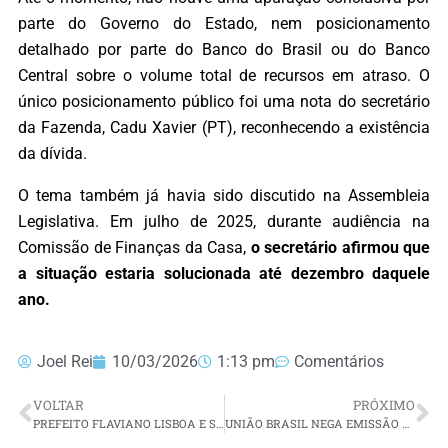
parte do Governo do Estado, nem posicionamento
detalhado por parte do Banco do Brasil ou do Banco
Central sobre o volume total de recursos em atraso. O
único posicionamento público foi uma nota do secretário
da Fazenda, Cadu Xavier (PT), reconhecendo a existência
da dívida.
O tema também já havia sido discutido na Assembleia
Legislativa. Em julho de 2025, durante audiência na
Comissão de Finanças da Casa,
o secretário afirmou que
a situação estaria solucionada até dezembro daquele
ano.
Joel Rei
10/03/2026
1:13 pm
Comentários
VOLTAR
PRÓXIMO
PREFEITO FLAVIANO LISBOA E SENADOR STYVENSON VALENTIM ENTREGAM DUAS RETROESCAVADEIRAS PARA PASSA E FICA
UNIÃO BRASIL NEGA EMISSÃO DE CARTAS DE ANUÊNCIA PARA VEREADORES NO RN