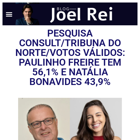
NOTÍCIAS EM TEMPO REAL
ANÚNCIO AQUI
POLÍTICA DE PRIVACIDADE
PESQUISA
CONSULT/TRIBUNA DO
NORTE/VOTOS VÁLIDOS:
PAULINHO FREIRE TEM
56,1% E NATÁLIA
BONAVIDES 43,9%