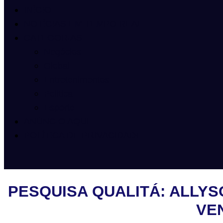
INÍCIO
NOTÍCIAS EM TEMPO REAL
CATEGORIAS
Negócios
Global
Entretenimentos
Politica
Esporte
ANÚNCIO AQUI
POLÍTICA DE PRIVACIDADE
PESQUISA QUALITÁ: ALLYS
VE