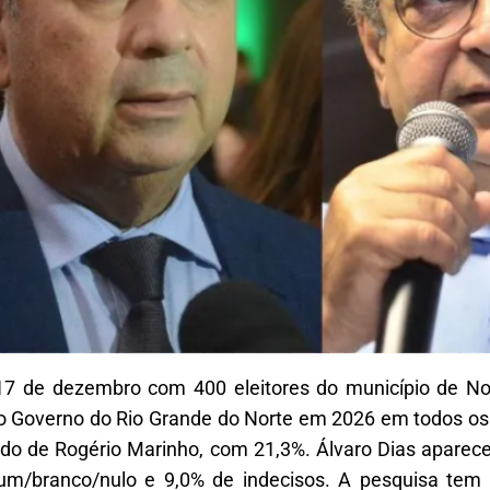
e 17 de dezembro com 400 eleitores do município de No
elo Governo do Rio Grande do Norte em 2026 em todos os
guido de Rogério Marinho, com 21,3%. Álvaro Dias apare
um/branco/nulo e 9,0% de indecisos. A pesquisa tem