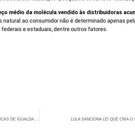
ço médio da molécula vendido às distribuidoras ac
gás natural ao consumidor não é determinado apenas pel
federais e estaduais, dentre outros fatores.
66% DOS MUNICÍPIOS DO RN NÃO TÊM ESTRUTURA PARA POLÍTICAS DE IGUALDADE RACIAL, APONTA IBGE
LULA SANCIONA LEI QUE CRIA 