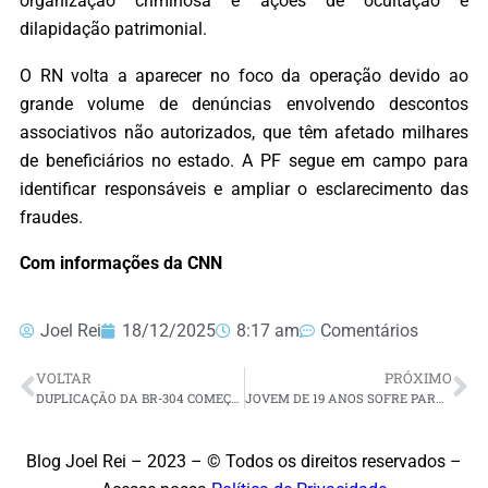
organização criminosa e ações de ocultação e
dilapidação patrimonial.
O RN volta a aparecer no foco da operação devido ao
grande volume de denúncias envolvendo descontos
associativos não autorizados, que têm afetado milhares
de beneficiários no estado. A PF segue em campo para
identificar responsáveis e ampliar o esclarecimento das
fraudes.
Com informações da CNN
Joel Rei
18/12/2025
8:17 am
Comentários
VOLTAR
PRÓXIMO
DUPLICAÇÃO DA BR-304 COMEÇA EM JANEIRO, ANUNCIA MINISTRO EM REUNIÃO COM VICE-GOVERNADOR DO RN
JOVEM DE 19 ANOS SOFRE PARADA CARDÍACA APÓS TOMAR MEDICAÇÃO ERRADA EM UPA DE NATAL
Blog Joel Rei – 2023 – © Todos os direitos reservados –