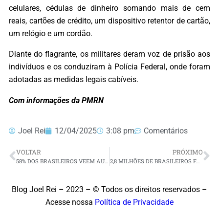
celulares, cédulas de dinheiro somando mais de cem
reais, cartões de crédito, um dispositivo retentor de cartão,
um relógio e um cordão.
Diante do flagrante, os militares deram voz de prisão aos
indivíduos e os conduziram à Polícia Federal, onde foram
adotadas as medidas legais cabíveis.
Com informações da PMRN
Joel Rei
12/04/2025
3:08 pm
Comentários
VOLTAR
PRÓXIMO
58% DOS BRASILEIROS VEEM AUMENTO DA CRIMINALIDADE NOS ÚLTIMOS 12 MESES, DIZ PESQUISA DATA FOLHA
2,8 MILHÕES DE BRASILEIROS FAZEM USO REGULAR DA MACONHA
Blog Joel Rei – 2023 – © Todos os direitos reservados –
Acesse nossa
Política de Privacidade