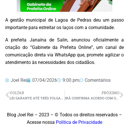
A gestão municipal de Lagoa de Pedras deu um passo
importante para estreitar os laços com a comunidade.
A prefeita Janaína de Salin, anunciou oficialmente a
criação do “Gabinete da Prefeita Online”, um canal de
comunicação direta via WhatsApp que, promete agilizar o
atendimento às necessidades dos cidadãos.
Joel Rei
07/04/2026
9:00 pm
Comentários
VOLTAR
PRÓXIMO
LEI GARANTE ATÉ TRÊS FOLGAS POR ANO PARA EXAMES PREVENTIVOS
IRÃ CONFIRMA ACORDO COM OS EUA E INDICA ABERTURA DO ESTREITO DE ORMUZ
Blog Joel Rei – 2023 – © Todos os direitos reservados –
Acesse nossa
Política de Privacidade