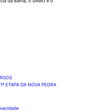
cia da Bahia, o SAMU e o
URSOS
1ª ETAPA DA NOVA PEDRA
rivacidade