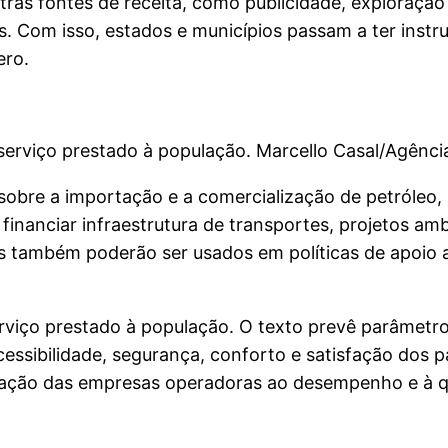
tras fontes de receita, como publicidade, exploraçã
s. Com isso, estados e municípios passam a ter instr
ero.
erviço prestado à população. Marcello Casal/Agência
obre a importação e a comercialização de petróleo, g
financiar infraestrutura de transportes, projetos amb
 também poderão ser usados em políticas de apoio a
rviço prestado à população. O texto prevê parâmetr
cessibilidade, segurança, conforto e satisfação dos 
eração das empresas operadoras ao desempenho e à q