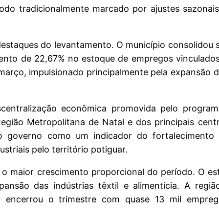
odo tradicionalmente marcado por ajustes sazonai
estaques do levantamento. O município consolidou 
escimento de 22,67% no estoque de empregos vincula
arço, impulsionado principalmente pela expansão da
entralização econômica promovida pelo programa
egião Metropolitana de Natal e dos principais cent
o governo como um indicador do fortalecimento 
striais pelo território potiguar.
u o maior crescimento proporcional do período. O 
ansão das indústrias têxtil e alimentícia. A regiã
 encerrou o trimestre com quase 13 mil empreg