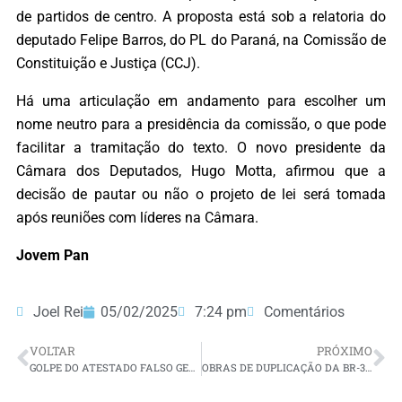
de partidos de centro. A proposta está sob a relatoria do
deputado Felipe Barros, do PL do Paraná, na Comissão de
Constituição e Justiça (CCJ).
Há uma articulação em andamento para escolher um
nome neutro para a presidência da comissão, o que pode
facilitar a tramitação do texto. O novo presidente da
Câmara dos Deputados, Hugo Motta, afirmou que a
decisão de pautar ou não o projeto de lei será tomada
após reuniões com líderes na Câmara.
Jovem Pan
Joel Rei
05/02/2025
7:24 pm
Comentários
VOLTAR
PRÓXIMO
GOLPE DO ATESTADO FALSO GEROU PREJUÍZO DE R$ 2,6 MILHÕES NO INSS
OBRAS DE DUPLICAÇÃO DA BR-304 INICIAM DO SEGUNDO SEMESTRE DE 2025 CONFIRMA MINISTRO