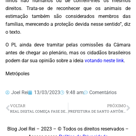
filhos não humanos ou de conferir-lhes os mesmos
direitos. Trata-se de reconhecer que os animais de
estimação também são considerados membros das
famílias, merecendo a proteção devida nesse sentido”, diz
o texto.
O PL ainda deve tramitar pelas comissões da Câmara
antes de chegar ao plenário, mas os cidadãos brasileiros
podem dar sua opinião sobre a ideia
votando neste link
.
Metrópoles
Joel Rei
13/03/2023
9:48 am
Comentários
VOLTAR
PRÓXIMO
REAL DIGITAL COMEÇA FASE DE TESTES, MAS SEM PREVISÃO DE LANÇAMENTO
PREFEITURA DE SANTO ANTÔNIO PUBLICA EDITAL PARA CONTRATAÇÃO DE PEDAGOGO EM PROCESSO SELETIVO; INSCRIÇÕES NESTA SEGUNDA (27)
Blog Joel Rei – 2023 – © Todos os direitos reservados –