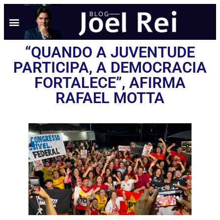
NOTÍCIAS EM TEMPO REAL
ANÚNCIO AQUI
POLÍTICA DE PRIVACIDADE
“QUANDO A JUVENTUDE
PARTICIPA, A DEMOCRACIA
FORTALECE”, AFIRMA
RAFAEL MOTTA