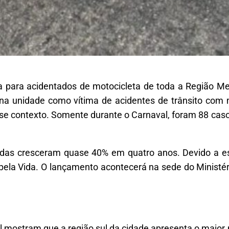
da para acidentados de motocicleta de toda a Região Met
na unidade como vítima de acidentes de trânsito com
esse contexto. Somente durante o Carnaval, foram 88 ca
adas cresceram quase 40% em quatro anos. Devido a es
pela Vida. O lançamento acontecerá na sede do Ministéri
 mostram que a região sul da cidade apresenta o maior 