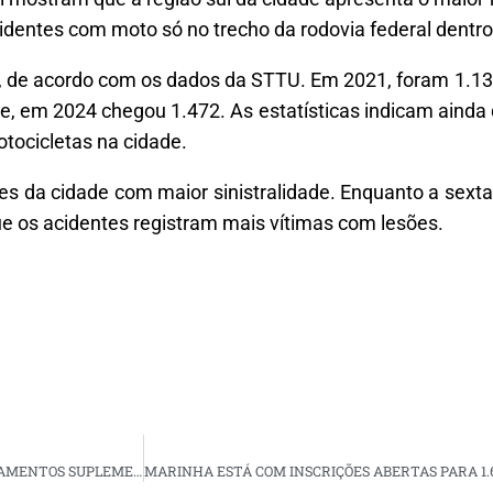
cidentes com moto só no trecho da rodovia federal dentro 
de acordo com os dados da STTU. Em 2021, foram 1.139
e, em 2024 chegou 1.472. As estatísticas indicam aind
tocicletas na cidade.
iões da cidade com maior sinistralidade. Enquanto a sext
que os acidentes registram mais vítimas com lesões.
VERA CRUZ: RECOMENDAÇÃO DO MPRN INDICA SUSPENSÃO DE PAGAMENTOS SUPLEMENTARES